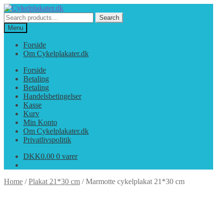
Spring
Spring
til
til
Search
Search
navigation
indhold
for:
Menu
Forside
Om Cykelplakater.dk
Forside
Betaling
Betaling
Handelsbetingelser
Kasse
Kurv
Min Konto
Om Cykelplakater.dk
Privatlivspolitik
DKK
0.00
0 varer
Home
/
Plakat 21*30 cm
/
Marmotte cykelplakat 21*30 cm