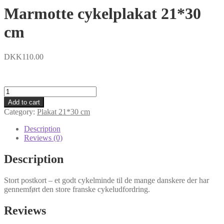
Marmotte cykelplakat 21*30
cm
DKK
110.00
Marmotte
cykelplakat
Add to cart
21*30
Category:
Plakat 21*30 cm
cm
quantity
Description
Reviews (0)
Description
Stort postkort – et godt cykelminde til de mange danskere der har
gennemført den store franske cykeludfordring.
Reviews