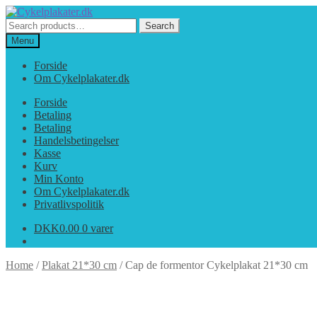
Spring
Spring
til
til
Search
Search
navigation
indhold
for:
Menu
Forside
Om Cykelplakater.dk
Forside
Betaling
Betaling
Handelsbetingelser
Kasse
Kurv
Min Konto
Om Cykelplakater.dk
Privatlivspolitik
DKK
0.00
0 varer
Home
/
Plakat 21*30 cm
/
Cap de formentor Cykelplakat 21*30 cm