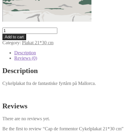
Cap
de
Add to cart
formentor
Category:
Plakat 21*30 cm
Cykelplakat
21*30
Description
cm
Reviews (0)
quantity
Description
Cykelplakat fra de fantastiske fyrtårn på Mallorca.
Reviews
There are no reviews yet.
Be the first to review “Cap de formentor Cykelplakat 21*30 cm”