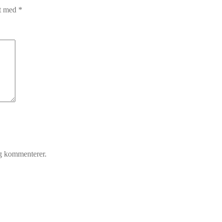
et med
*
eg kommenterer.