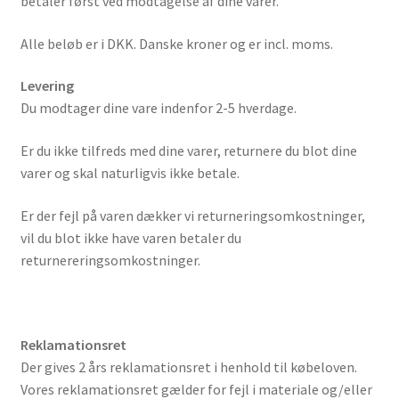
betaler først ved modtagelse af dine varer.
Kurv
Alle beløb er i DKK. Danske kroner og er incl. moms.
Min Konto
Levering
Om Cykelplakater.dk
Du modtager dine vare indenfor 2-5 hverdage.
Privatlivspolitik
Er du ikke tilfreds med dine varer, returnere du blot dine
varer og skal naturligvis ikke betale.
Er der fejl på varen dækker vi returneringsomkostninger,
vil du blot ikke have varen betaler du
returnereringsomkostninger.
Reklamationsret
Der gives 2 års reklamationsret i henhold til købeloven.
Vores reklamationsret gælder for fejl i materiale og/eller