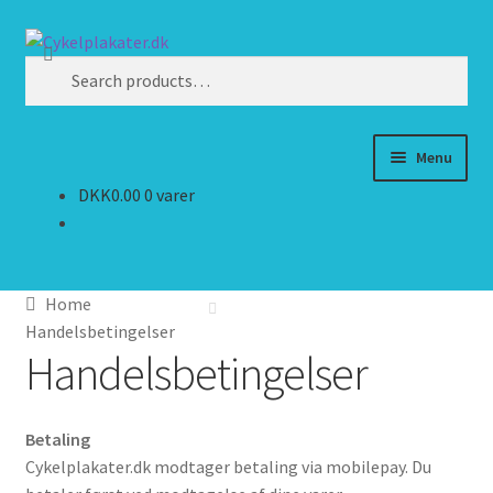
Spring
Spring
Search
til
til
Search
navigation
indhold
for:
Menu
DKK
0.00
0 varer
Forside
Betaling
Home
Betaling
Handelsbetingelser
Handelsbetingelser
Handelsbetingelser
Betaling
Kasse
Cykelplakater.dk modtager betaling via mobilepay. Du