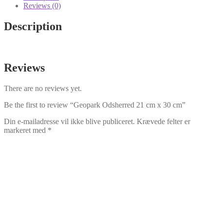
30
Reviews (0)
cm
quantity
Description
Reviews
There are no reviews yet.
Be the first to review “Geopark Odsherred 21 cm x 30 cm”
Din e-mailadresse vil ikke blive publiceret.
Krævede felter er
markeret med
*
Your rating
*
Your review
*