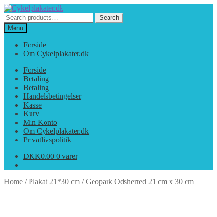
Spring
Spring
til
til
Search
Search
navigation
indhold
for:
Menu
Forside
Om Cykelplakater.dk
Forside
Betaling
Betaling
Handelsbetingelser
Kasse
Kurv
Min Konto
Om Cykelplakater.dk
Privatlivspolitik
DKK
0.00
0 varer
Home
/
Plakat 21*30 cm
/
Geopark Odsherred 21 cm x 30 cm