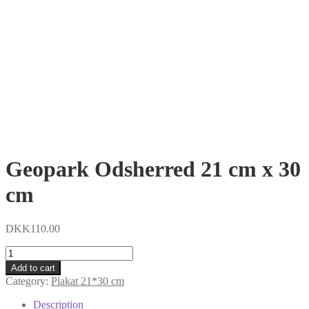
Geopark Odsherred 21 cm x 30
cm
DKK
110.00
Geopark
Odsherred
Add to cart
21
Category:
Plakat 21*30 cm
cm
x
Description