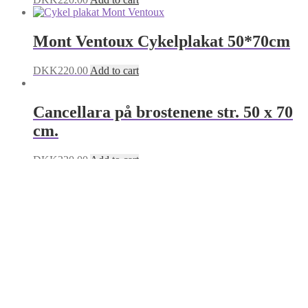
Mont Ventoux Cykelplakat 50*70cm
DKK
220.00
Add to cart
Cancellara på brostenene str. 50 x 70
cm.
DKK
220.00
Add to cart
Col du Galibier Cykelplakat 50x70 cm
Sa Calobra Cykelplakat
50*70cm
© Cykelplakater.dk 2026
Privatlivspolitik
Built with WooCommerce
.
Min konto
Søg
Search
Search
for:
Cart
0