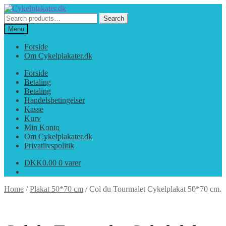
Spring
Spring
til
til
Search
Search
navigation
indhold
for:
Menu
Forside
Om Cykelplakater.dk
Forside
Betaling
Betaling
Handelsbetingelser
Kasse
Kurv
Min Konto
Om Cykelplakater.dk
Privatlivspolitik
DKK
0.00
0 varer
Home
/
Plakat 50*70 cm
/
Col du Tourmalet Cykelplakat 50*70 cm.