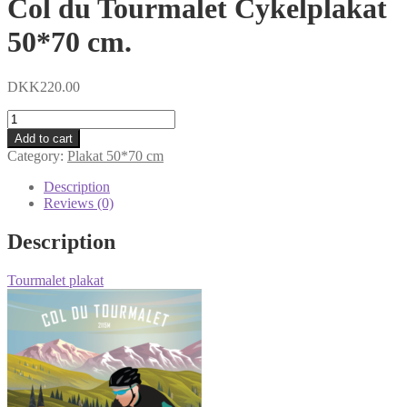
Col du Tourmalet Cykelplakat
50*70 cm.
DKK
220.00
Col
du
Add to cart
Tourmalet
Category:
Plakat 50*70 cm
Cykelplakat
50*70
Description
cm.
Reviews (0)
quantity
Description
Tourmalet plakat