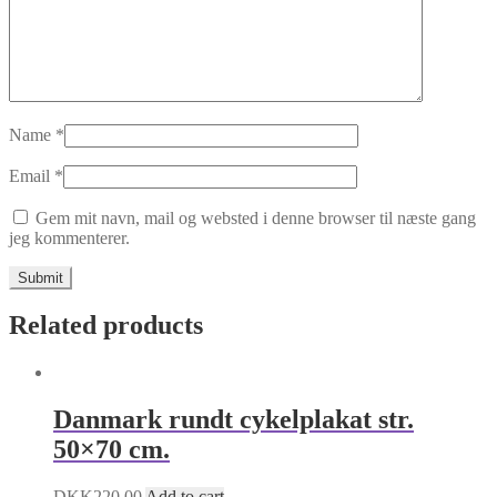
Name
*
Email
*
Gem mit navn, mail og websted i denne browser til næste gang
jeg kommenterer.
Related products
Danmark rundt cykelplakat str.
50×70 cm.
DKK
220.00
Add to cart