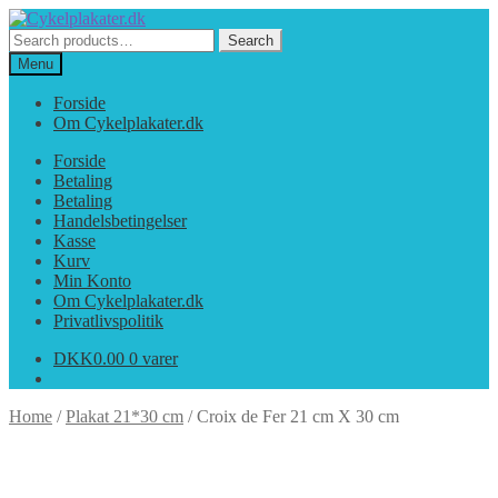
Spring
Spring
til
til
Search
Search
navigation
indhold
for:
Menu
Forside
Om Cykelplakater.dk
Forside
Betaling
Betaling
Handelsbetingelser
Kasse
Kurv
Min Konto
Om Cykelplakater.dk
Privatlivspolitik
DKK
0.00
0 varer
Home
/
Plakat 21*30 cm
/
Croix de Fer 21 cm X 30 cm