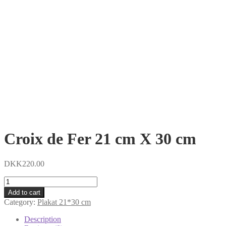
Croix de Fer 21 cm X 30 cm
DKK
220.00
Croix
de
Add to cart
Fer
Category:
Plakat 21*30 cm
21
cm
Description
X