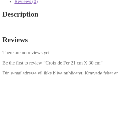
Reviews (0)
30
cm
Description
quantity
Reviews
There are no reviews yet.
Be the first to review “Croix de Fer 21 cm X 30 cm”
Din e-mailadresse vil ikke blive publiceret.
Krævede felter er
markeret med
*
Your rating
*
Your review
*