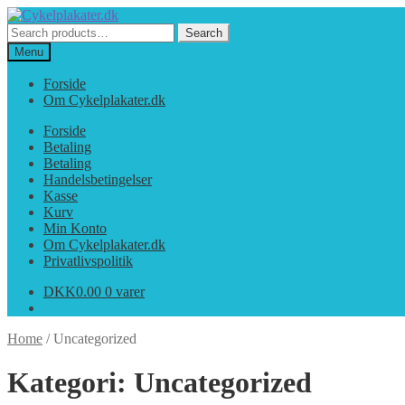
Spring
Spring
til
til
Search
Search
navigation
indhold
for:
Menu
Forside
Om Cykelplakater.dk
Forside
Betaling
Betaling
Handelsbetingelser
Kasse
Kurv
Min Konto
Om Cykelplakater.dk
Privatlivspolitik
DKK
0.00
0 varer
Home
/
Uncategorized
Kategori:
Uncategorized