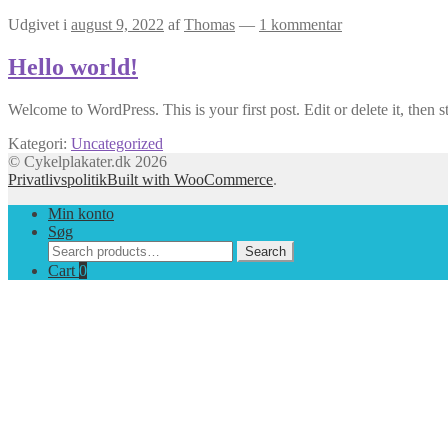
Udgivet i
august 9, 2022
af
Thomas
—
1 kommentar
Hello world!
Welcome to WordPress. This is your first post. Edit or delete it, then st
Kategori:
Uncategorized
© Cykelplakater.dk 2026
Privatlivspolitik
Built with WooCommerce
.
Min konto
Søg
Search
Search
for:
Cart
0